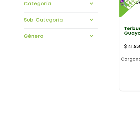
Categoría
medicamentos
Sub-Categoría
Terbu
aparato-respiratorio
Guaya
Género
Jarab
120Ml
$
41
.
65
Cargan
Presentación