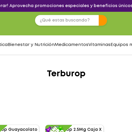
brar! Aprovecha promociones especiales y beneficios únicos
tica
Bienestar y Nutrición
Medicamentos
Vitaminas
Equipos 
Terburop
S