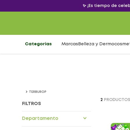
✨ ¡Es tiempo de cele
Categorías
Marcas
Belleza y Dermocosme
TERBUROP
2
PRODUCTO
FILTROS
Departamento
Drogueria