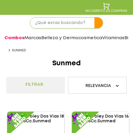
MI CARRITO DE COMPRAS
Combos
Marcas
Belleza y Dermocosmetica
Vitaminas
Bie
SUNMED
Sunmed
FILTRAR
RELEVANCIA