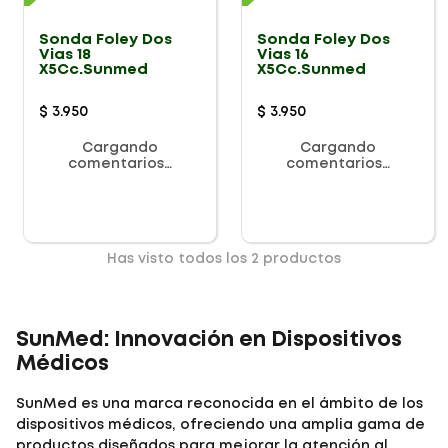
Sonda Foley Dos
Sonda Foley Dos
Vias 18
Vias 16
X5Cc.Sunmed
X5Cc.Sunmed
$
3
.
950
$
3
.
950
Cargando
Cargando
comentarios…
comentarios…
Has visto todos los
2
productos
SunMed: Innovación en Dispositivos
Médicos
SunMed es una marca reconocida en el ámbito de los
dispositivos médicos, ofreciendo una amplia gama de
productos diseñados para mejorar la atención al