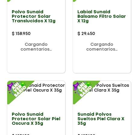
Polvo Sunaid
Labial Sunaid
Protector Solar
Balsamo Filtro Solar
Translucidos X 12g
X 12g
$
158
.
950
$
29
.
450
Cargando
Cargando
comentarios…
comentarios…
Polvo Sunaid
Sunaid Polvos
Protector Solar Piel
Sueltos Piel Clara X
Oscura X 35g
35g