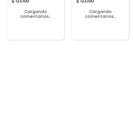
$
123
.
100
$
123
.
100
Cargando
Cargando
comentarios…
comentarios…