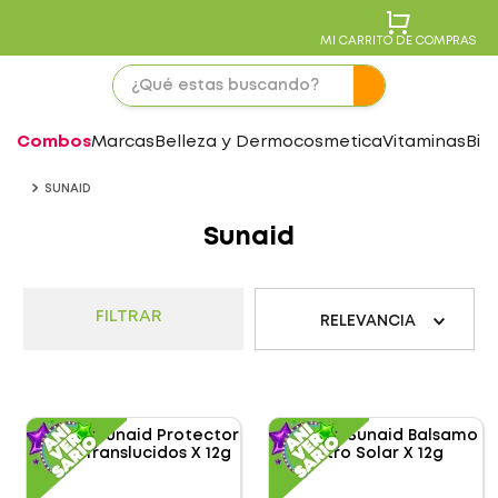
MI CARRITO DE COMPRAS
Combos
Marcas
Belleza y Dermocosmetica
Vitaminas
Bie
SUNAID
Sunaid
FILTRAR
RELEVANCIA