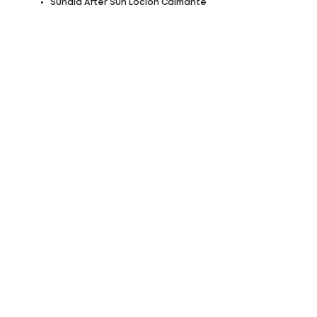
Sunaid After Sun Loción Calmante