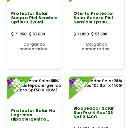
Protector Solar
Oferta Protector
Sunpro Piel Sensible
Solar Sunpro Piel
Spf80 X 220Ml
Sensible Fps80
220ml + Gel
$
71
.
850
$
53
.
888
$
71
.
850
$
53
.
888
Cargando
Cargando
comentarios…
comentarios…
-
25%
-
25%
Bloqueador Solar
Protector Solar No
Sun Pro Niños 105
Lagrimas
Spf X 140G
Hipoalergenico
Sunpro Spf50 X