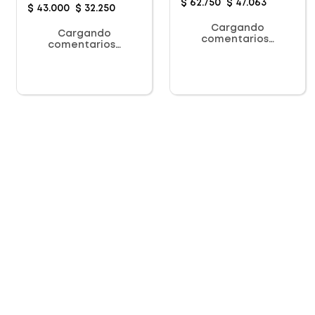
120Ml
$
62
.
750
$
47
.
063
$
43
.
000
$
32
.
250
Cargando
Cargando
comentarios…
comentarios…