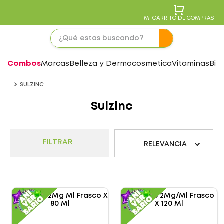
MI CARRITO DE COMPRAS
Combos
Marcas
Belleza y Dermocosmetica
Vitaminas
Bie
SULZINC
Sulzinc
FILTRAR
RELEVANCIA