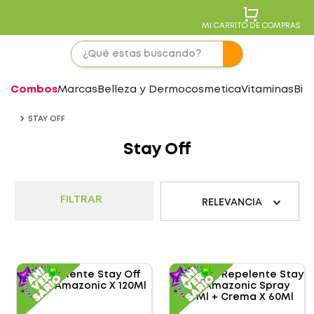
MI CARRITO DE COMPRAS
Combos
Marcas
Belleza y Dermocosmetica
Vitaminas
Bie
STAY OFF
Stay Off
FILTRAR
RELEVANCIA