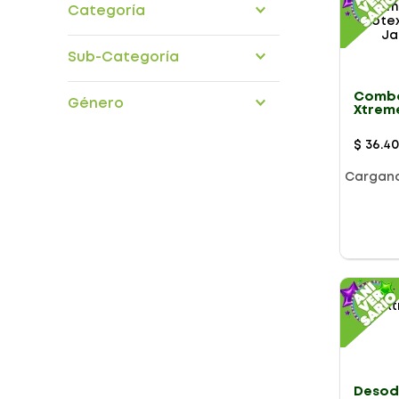
Categoría
Cuidado personal
Aseo personal
Sub-Categoría
Bebidas
Desodorantes
Combo
Género
Xtreme
Prote
Sport
$
36
.
4
Cargan
Presentación
Desod