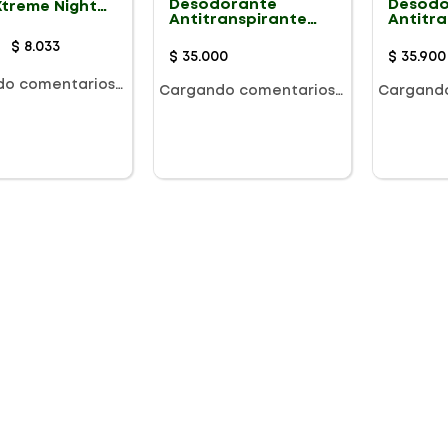
Desodorante
Desodo
Xtreme Night
Antitranspirante
Antitr
70g
Hombre Speed Stick
Hombre
$
8
.
033
24/7 Xtreme Ultra
24/7 Xt
$
35
.
000
$
35
.
900
Tech Gel 85g X 2Und
Aerosol
do comentarios…
Cargando comentarios…
Cargand