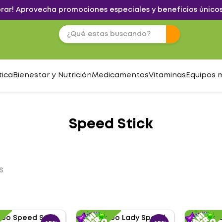
brar! Aprovecha promociones especiales y beneficios únicos
tica
Bienestar y Nutrición
Medicamentos
Vitaminas
Equipos 
Speed Stick
S