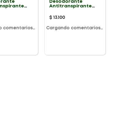
rante
Desodorante
anspirante
Antitranspirante
 Speed Stick
Hombre Speed Stick
reme Ultra
Clinical Complete
$
13
.
100
 91g X 2Und
Dry X 100g
o comentarios…
Cargando comentarios…