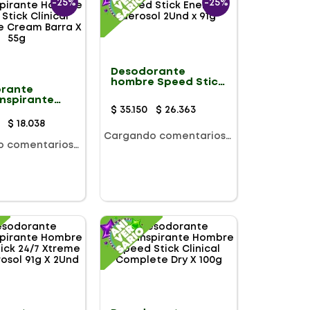
-
25%
-
25%
Desodorante
hombre Speed Stick
rante
Energy aerosol 2Und
anspirante
x 91g
 Speed Stick
$
35
.
150
$
26
.
363
l Complete
$
18
.
038
Barra X 55g
Cargando comentarios…
o comentarios…