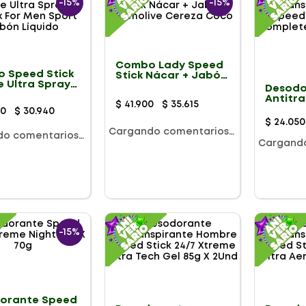
-
15%
-
15%
Combo Lady Speed
 Speed Stick
Stick Nácar + Jabón
 Ultra Spray +
Palmolive Cereza
Desodo
x For Men
Coco
Antitr
$
41
.
900
$
35
.
615
 Jabón Líquido
Hombre
00
$
30
.
940
Clínica
$
24
.
050
Cream 
Cargando comentarios…
do comentarios…
Cargand
-
15%
orante Speed