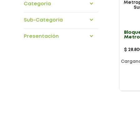
Categoría
Bebes
Sub-Categoría
Infantil
Juguetería
Bloqu
Presentación
Metro
Juguetes Desarrollo y
Veteri
Estimulación
X 1Und
$
28
.
80
Cargan