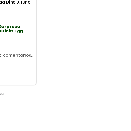
Sorpresa
Bricks Egg
1Und
o comentarios…
os