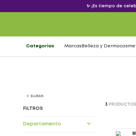
✨ ¡Es tiempo de cele
Categorías
Marcas
Belleza y Dermocosme
SLUBAN
3
PRODUCTO
FILTROS
Departamento
Marketplace