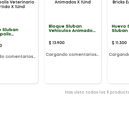
Bloque Sluban
Huevo 
e Sluban
Vehículos Animados
Sluban 
polis
X 1Und
Dino X 
nario Surtido
$
13
.
900
$
11
.
300
0
Cargando comentarios…
Cargand
do comentarios…
Has visto todos los
3
product