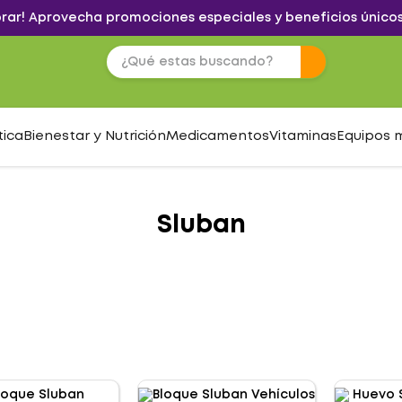
brar! Aprovecha promociones especiales y beneficios únicos
tica
Bienestar y Nutrición
Medicamentos
Vitaminas
Equipos 
Sluban
S