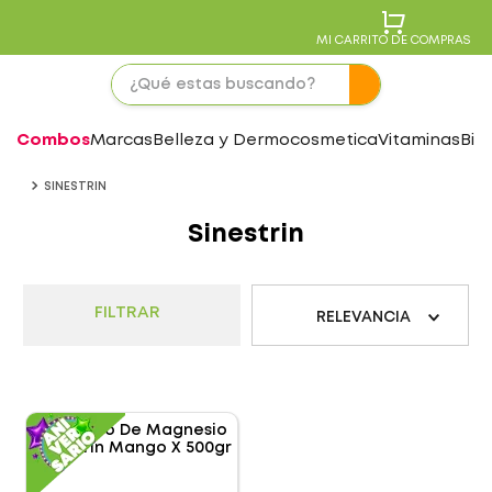
MI CARRITO DE COMPRAS
Combos
Marcas
Belleza y Dermocosmetica
Vitaminas
Bie
SINESTRIN
Sinestrin
FILTRAR
RELEVANCIA