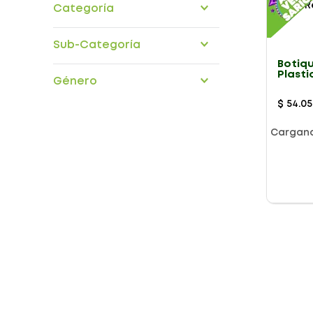
Categoría
cuidado-heridas
Sub-Categoría
Botiqu
botiquines
Plasti
Género
Siden
$
54
.
05
Cargan
Presentación