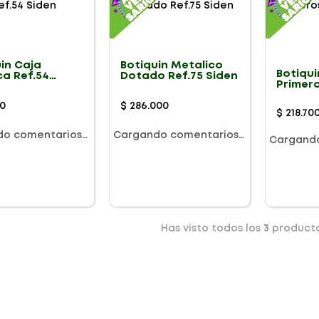
in Caja
Botiquin Metalico
Botiqui
ca Ref.54
Dotado Ref.75 Siden
Primero
Siden R
0
$
286
.
000
$
218
.
70
do comentarios…
Cargando comentarios…
Cargand
Has visto todos los
3
product