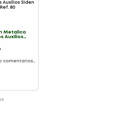
n Metalico
s Auxilios
ef. 80
0
o comentarios…
os