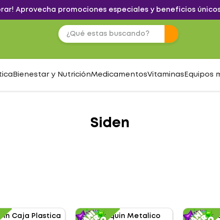
brar! Aprovecha promociones especiales y beneficios únicos
tica
Bienestar y Nutrición
Medicamentos
Vitaminas
Equipos 
Siden
S