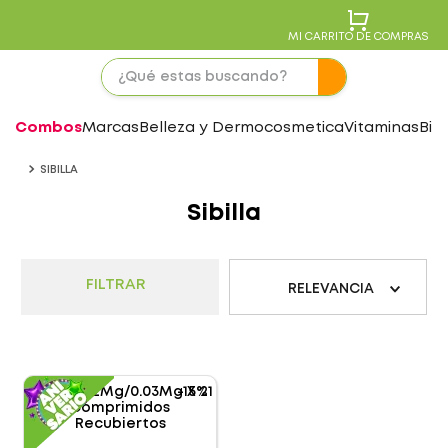
MI CARRITO DE COMPRAS
Combos
Marcas
Belleza y Dermocosmetica
Vitaminas
Bie
SIBILLA
Sibilla
FILTRAR
RELEVANCIA
-
15%