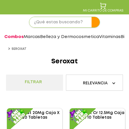
MI CARRITO DE COMPRAS
Combos
Marcas
Belleza y Dermocosmetica
Vitaminas
Bie
SEROXAT
Seroxat
FILTRAR
RELEVANCIA