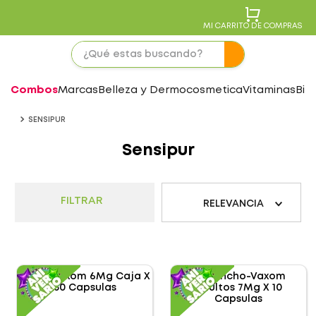
MI CARRITO DE COMPRAS
Combos
Marcas
Belleza y Dermocosmetica
Vitaminas
Bie
SENSIPUR
Sensipur
FILTRAR
RELEVANCIA