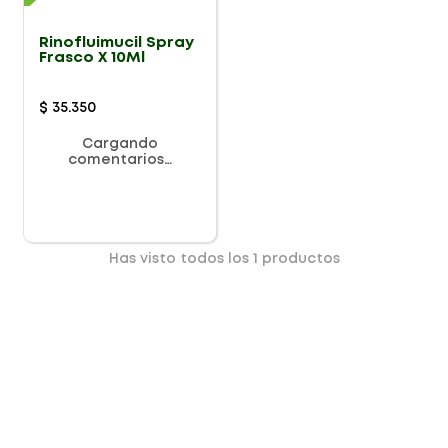
Rinofluimucil Spray
Frasco X 10Ml
$
35
.
350
Cargando
comentarios…
Has visto todos los
1
productos