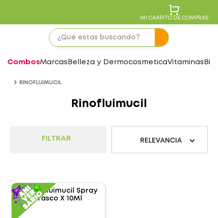
MI CARRITO DE COMPRAS
Combos
Marcas
Belleza y Dermocosmetica
Vitaminas
Bie
RINOFLUIMUCIL
Rinofluimucil
FILTRAR
RELEVANCIA