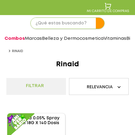
MI CARRITO DE COMPRAS
Combos
Marcas
Belleza y Dermocosmetica
Vitaminas
Bie
RINAID
Rinaid
FILTRAR
RELEVANCIA