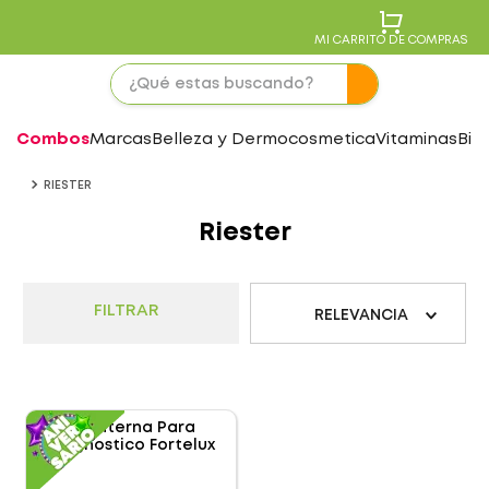
MI CARRITO DE COMPRAS
Combos
Marcas
Belleza y Dermocosmetica
Vitaminas
Bie
RIESTER
Riester
FILTRAR
RELEVANCIA