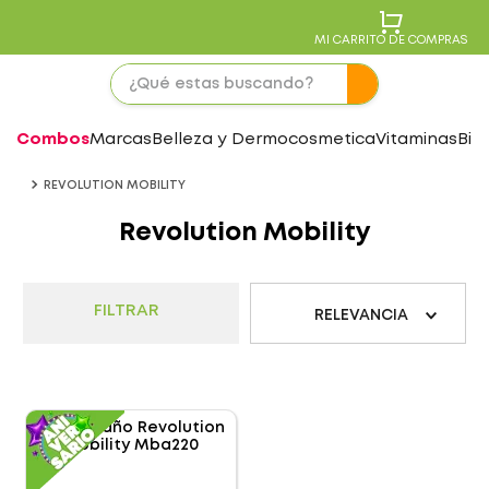
MI CARRITO DE COMPRAS
Combos
Marcas
Belleza y Dermocosmetica
Vitaminas
Bie
REVOLUTION MOBILITY
Revolution Mobility
FILTRAR
RELEVANCIA