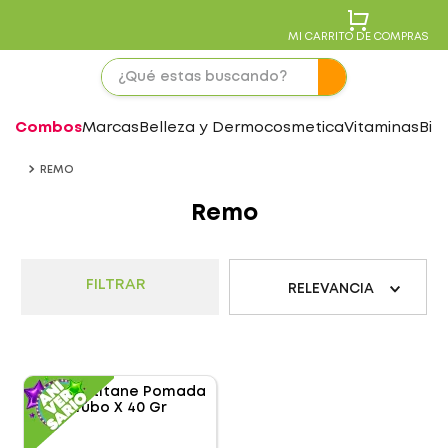
MI CARRITO DE COMPRAS
Combos
Marcas
Belleza y Dermocosmetica
Vitaminas
Bie
REMO
Remo
FILTRAR
RELEVANCIA