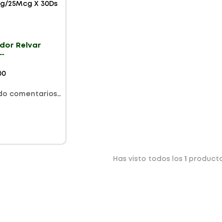
dor Relvar
g/25Mcg X
00
do comentarios…
Has visto todos los
1
product