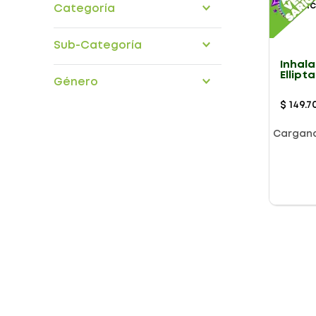
Categoría
medicamentos
Sub-Categoría
Inhala
aparato-respiratorio
Ellipta
Género
200Mc
30Ds
$
149
.
7
Cargan
Presentación