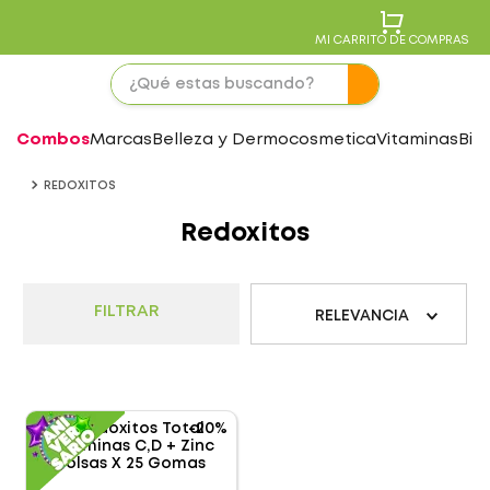
MI CARRITO DE COMPRAS
Combos
Marcas
Belleza y Dermocosmetica
Vitaminas
Bie
REDOXITOS
Redoxitos
FILTRAR
RELEVANCIA
-
20%