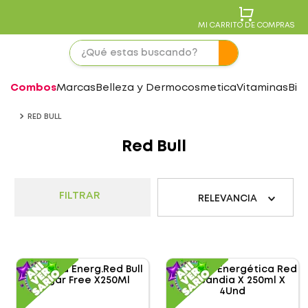
MI CARRITO DE COMPRAS
Combos
Marcas
Belleza y Dermocosmetica
Vitaminas
Bie
RED BULL
Red Bull
FILTRAR
RELEVANCIA