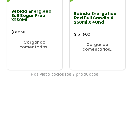
Bebida Energ.Red
Bebida Energética
Bull Sugar Free
Red Bull Sandia X
X250Ml
250ml X 4Und
$
8
.
550
$
31
.
600
Cargando
Cargando
comentarios…
comentarios…
Has visto todos los
2
productos