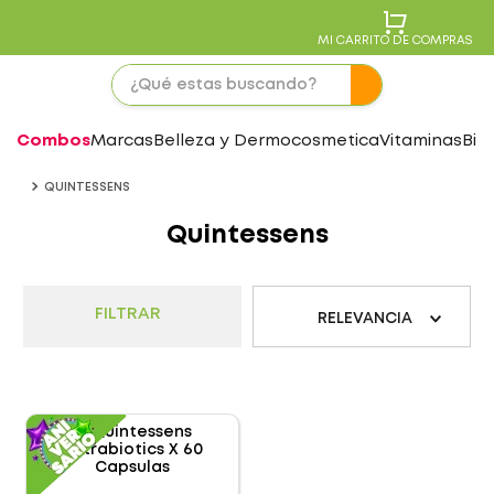
MI CARRITO DE COMPRAS
Combos
Marcas
Belleza y Dermocosmetica
Vitaminas
Bie
QUINTESSENS
Quintessens
FILTRAR
RELEVANCIA