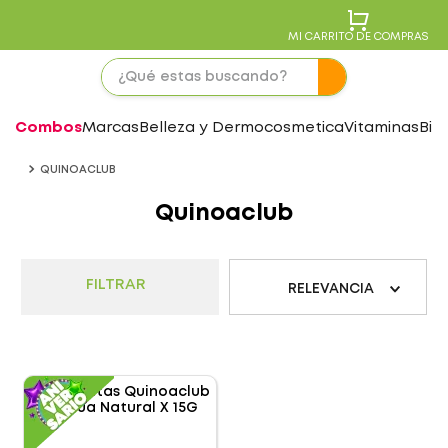
MI CARRITO DE COMPRAS
Combos
Marcas
Belleza y Dermocosmetica
Vitaminas
Bie
QUINOACLUB
Quinoaclub
FILTRAR
RELEVANCIA