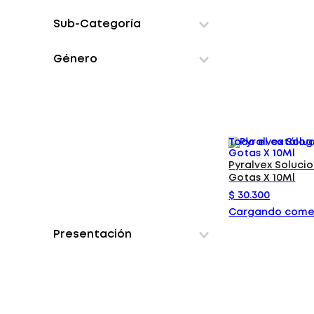
Medicamentos Otc
Sub-Categoría
aparato-respiratorio
Género
Todo el catálo
Pyralvex Soluci
Gotas X 10Ml
$
30
.
300
Cargando come
Presentación