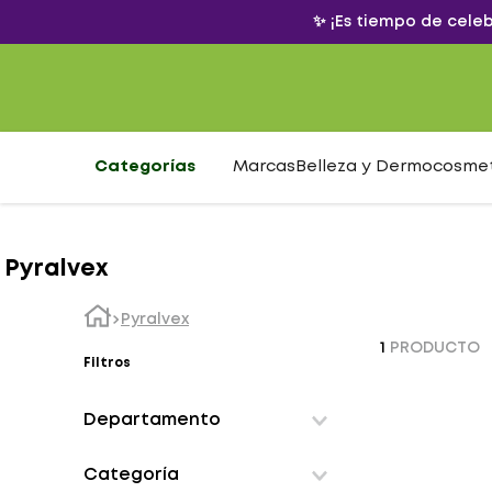
✨ ¡Es tiempo de cele
Categorías
Marcas
Belleza y Dermocosme
Pyralvex
Pyralvex
1
PRODUCTO
Filtros
Departamento
Drogueria
Categoría