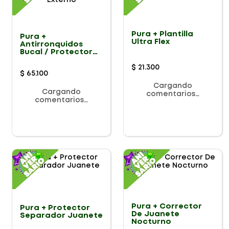
Pura + Plantilla
Pura +
Ultra Flex
Antirronquidos
Bucal / Protector
Bucal Externo
$
21
.
300
$
65
.
100
Cargando
Cargando
comentarios…
comentarios…
Pura + Corrector
Pura + Protector
De Juanete
Separador Juanete
Nocturno