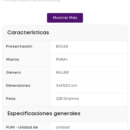
- Presentación: Bolsa polybag
- Material: Latex Bio-Nat
- Pies, Plantillas
Mostrar Más
- Cantidad: 2Und
- Uso diario
Características
- Garantía: 6 meses según políticas de devolución
Presentación
BOLSA
- Color: Blanco y azul
- Talla: 34-39
Marca
PURA+
Registro Sanitario: 2017004827
Género
MUJER
Dimensiones
34X12X2 cm
Peso
228 Gramos
Especificaciones generales
PUM - Unidad de
Unidad