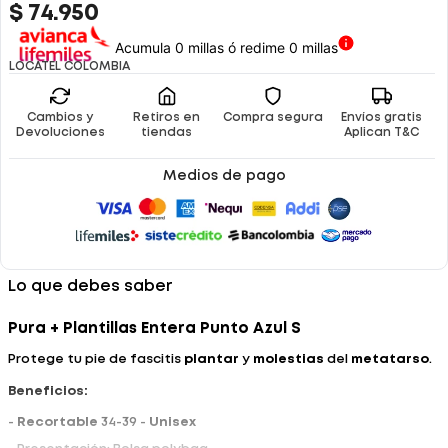
$
74
.
950
Acumula 0 millas ó redime 0 millas
LOCATEL COLOMBIA
Cambios y
Retiros en
Compra segura
Envíos gratis
Devoluciones
tiendas
Aplican T&C
Medios de pago
Lo que debes saber
Pura + Plantillas Entera Punto Azul S
Protege tu pie de fascitis
plantar
y
molestias
del
metatarso
.
Beneficios:
-
Recortable
34-39 -
Unisex