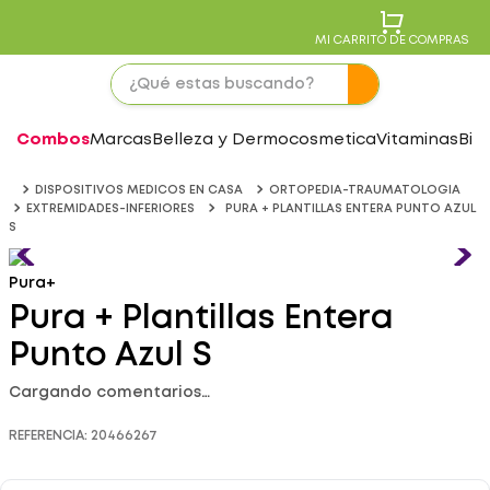
MI CARRITO DE COMPRAS
Combos
Marcas
Belleza y Dermocosmetica
Vitaminas
Bie
DISPOSITIVOS MEDICOS EN CASA
ORTOPEDIA-TRAUMATOLOGIA
EXTREMIDADES-INFERIORES
PURA + PLANTILLAS ENTERA PUNTO AZUL
S
Pura+
Pura + Plantillas Entera
Punto Azul S
Cargando comentarios…
REFERENCIA
:
20466267