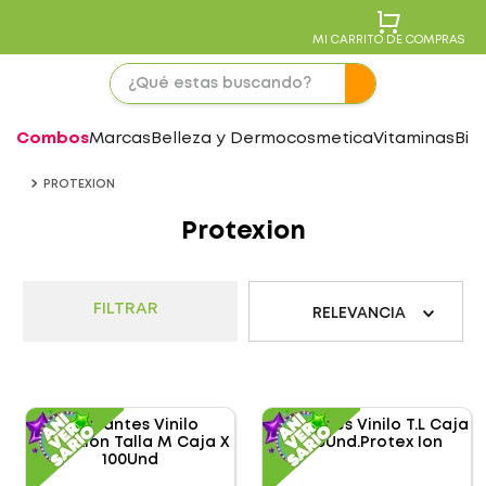
MI CARRITO DE COMPRAS
Combos
Marcas
Belleza y Dermocosmetica
Vitaminas
Bie
PROTEXION
Protexion
FILTRAR
RELEVANCIA