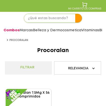
MI CARRITO DE COMPRAS
Combos
Marcas
Belleza y Dermocosmetica
Vitaminas
Bie
PROCORALAN
Procoralan
FILTRAR
RELEVANCIA