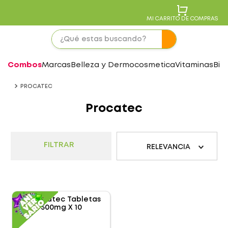
MI CARRITO DE COMPRAS
Combos
Marcas
Belleza y Dermocosmetica
Vitaminas
Bie
PROCATEC
Procatec
FILTRAR
RELEVANCIA