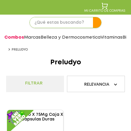
MI CARRITO DE COMPRAS
Combos
Marcas
Belleza y Dermocosmetica
Vitaminas
Bie
PRELUDYO
Preludyo
FILTRAR
RELEVANCIA