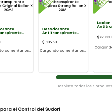
Locion
Antitr
orante
Desodorante
Pies Pe
ranspirante
Antitranspirante
100Ml
rex Original
Perspirex Strong
$
86
.
550
 X 20Ml
Rollon X 20Ml
0
$
80
.
950
Cargand
do comentarios…
Cargando comentarios…
Has visto todos los
3
product
 para el Control del Sudor!