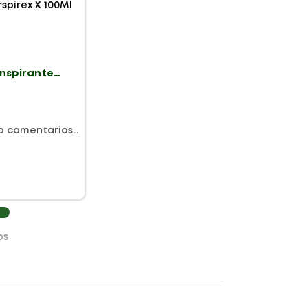
anspirante
rspirex X
o comentarios…
os