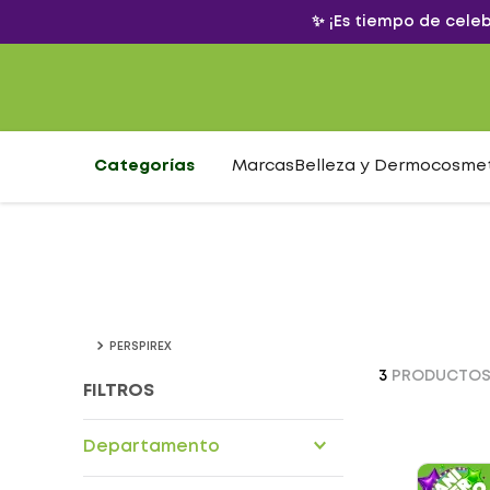
✨ ¡Es tiempo de cele
Categorías
Marcas
Belleza y Dermocosme
PERSPIREX
3
PRODUCTO
FILTROS
Departamento
Dermocosmetica