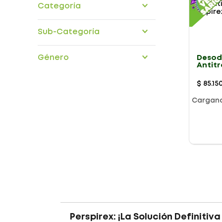
Categoría
Corporal
Sub-Categoría
cuidado-corporal
Género
Desod
Antit
Perspi
Rollon
$
85
.
15
Cargan
Presentación
Perspirex: ¡La Solución Definitiva