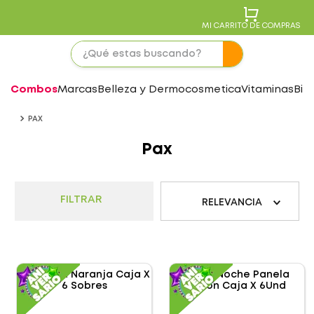
MI CARRITO DE COMPRAS
Combos
Marcas
Belleza y Dermocosmetica
Vitaminas
Bie
PAX
Pax
FILTRAR
RELEVANCIA