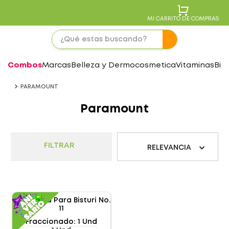
MI CARRITO DE COMPRAS
Combos
Marcas
Belleza y Dermocosmetica
Vitaminas
Bie
PARAMOUNT
Paramount
FILTRAR
RELEVANCIA
Fraccionado
:
1 Und