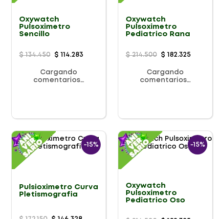
Oxywatch
Oxywatch
Pulsoximetro
Pulsoximetro
Sencillo
Pediatrico Rana
$
134
.
450
$
114
.
283
$
214
.
500
$
182
.
325
Cargando
Cargando
comentarios…
comentarios…
-
15%
-
15%
Oxywatch
Pulsioximetro Curva
Pulsoximetro
Pletismografia
Pediatrico Oso