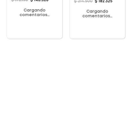
$
172
.
150
$
146
.
328
$
214
.
500
$
182
.
325
Cargando
Cargando
comentarios…
comentarios…