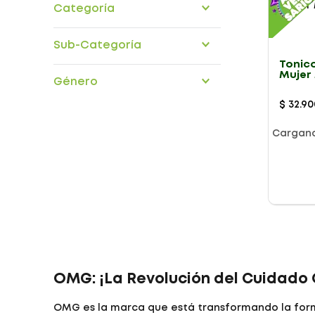
Categoría
Cuidado cabello
Sub-Categoría
Tonic
shampoo
Mujer 
Género
Tratamientos Capilares
60Ml
$
32
.
90
Cargan
Presentación
OMG: ¡La Revolución del Cuidado 
OMG es la marca que está transformando la form