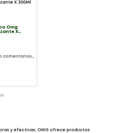
oo Omg
izante X
o comentarios…
os
oras y efectivas, OMG ofrece productos