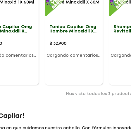
o Capilar Omg
Tonico Capilar Omg
Shamp
Minoxidil X
Hombre Minoxidil X
Revital
60Ml
300Ml
0
$
32
.
900
do comentarios…
Cargando comentarios…
Cargand
Has visto todos los
3
product
Capilar!
a en que cuidamos nuestro cabello. Con fórmulas innovad