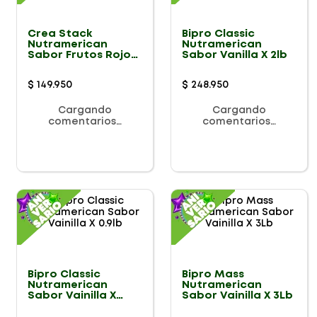
Crea Stack
Bipro Classic
Nutramerican
Nutramerican
Sabor Frutos Rojos
Sabor Vanilla X 2lb
X 1.3lb
$
149
.
950
$
248
.
950
Cargando
Cargando
comentarios…
comentarios…
Bipro Classic
Bipro Mass
Nutramerican
Nutramerican
Sabor Vainilla X
Sabor Vainilla X 3Lb
0.9lb