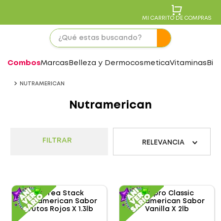
MI CARRITO DE COMPRAS
Combos
Marcas
Belleza y Dermocosmetica
Vitaminas
Bie
NUTRAMERICAN
Nutramerican
FILTRAR
RELEVANCIA