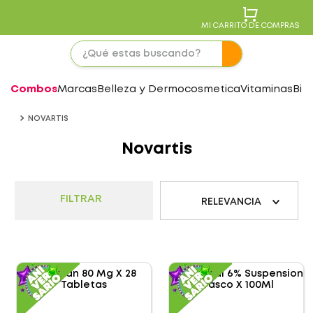
MI CARRITO DE COMPRAS
Combos
Marcas
Belleza y Dermocosmetica
Vitaminas
Bie
NOVARTIS
Novartis
FILTRAR
RELEVANCIA