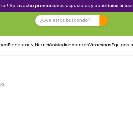
brar! Aprovecha promociones especiales y beneficios únicos
tica
Bienestar y Nutrición
Medicamentos
Vitaminas
Equipos 
s
OS