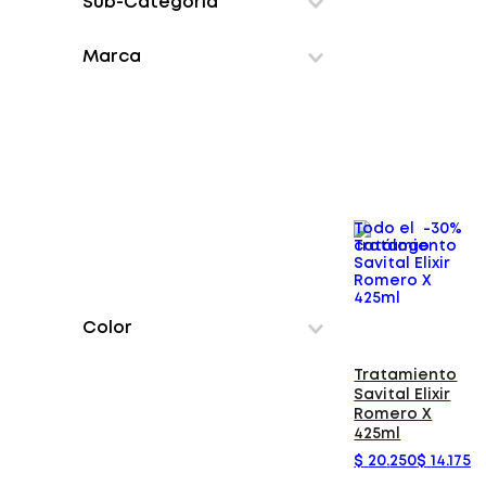
Sub-Categoría
Cuidado cabello
Cuidado piel
cremas
dispositivos-medicos
Marca
Cremas peinar
insumos-medicos
tonicos
Tratamientos Capilares
Todo el
-
30%
catálogo
Color
Tratamiento
Savital Elixir
Romero X
425ml
$
20
.
250
$
14
.
175