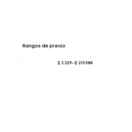
Rangos de precio
$ 2.329
–
$ 213.988