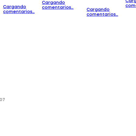
Car
Cargando
com
Cargando
comentarios…
Cargando
comentarios…
comentarios…
107