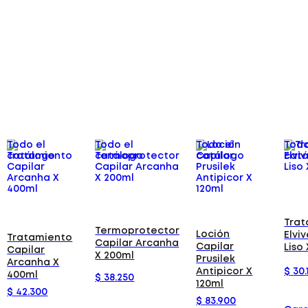
Todo el
Todo el
Todo el
Todo
catálogo
catálogo
catálogo
cat
Trat
Termoprotector
Loción
Elvi
Tratamiento
Capilar Arcanha
Capilar
Liso
Capilar
X 200ml
Prusilek
Arcanha X
$
30
.
Antipicor X
400ml
$
38
.
250
120ml
$
42
.
300
$
83
.
900