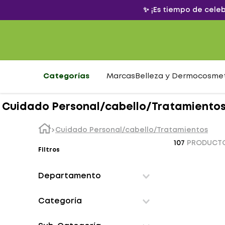
✨ ¡Es tiempo de cele
Categorías
Marcas
Belleza y Dermocosme
Cuidado Personal/cabello/Tratamiento
Cuidado Personal/cabello/Tratamientos
107
PRODUCT
Filtros
Departamento
Cuidado personal
Categoría
Dermocosmetica
Drogueria
Capilar