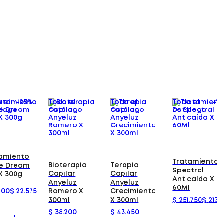
 el
-
25%
Todo el
Todo el
Todo el
-
álogo
catálogo
catálogo
catálogo
amiento
Tratamiento
Bioterapia
Terapia
ve Dream
Spectral
Capilar
Capilar
 X 300g
Anticaída X
Anyeluz
Anyeluz
60Ml
100
$
22
.
575
Romero X
Crecimiento
$
251
.
750
$
21
300ml
X 300ml
$
38
.
200
$
43
.
450