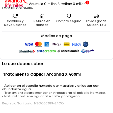
Acumula 0 millas ó redime 0 millas
LOCATEL COLOMBIA
Cambios y
Retiros en
Compra segura
Envíos gratis
Devoluciones
tiendas
Aplican T&C
Medios de pago
Lo que debes saber
Tratamiento Capilar Arcanha X 400ml
- Aplicar en el cabello húmedo dar masajes y enjuagar con
abundante agua.
- Tratamiento para mantener y recuperar el cabello hermoso.
- Natural contiene aguacate café y colágeno.
Registro Sanitario: NSOC30389-24CO