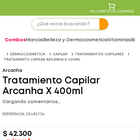
MI CARRITO DE COMPRAS
Combos
Marcas
Belleza y Dermocosmetica
Vitaminas
Bie
DERMOCOSMETICA
CAPILAR
TRATAMIENTOS-CAPILARES
TRATAMIENTO CAPILAR ARCANHA X 400ML
Arcanha
Tratamiento Capilar
Arcanha X 400ml
Cargando comentarios…
REFERENCIA
:
20482736
$
42
.
300