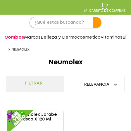
MI CARRITO DE COMPRAS
Combos
Marcas
Belleza y Dermocosmetica
Vitaminas
Bie
NEUMOLEX
Neumolex
FILTRAR
RELEVANCIA