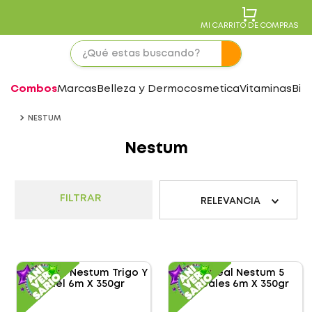
MI CARRITO DE COMPRAS
Combos
Marcas
Belleza y Dermocosmetica
Vitaminas
Bie
NESTUM
Nestum
FILTRAR
RELEVANCIA