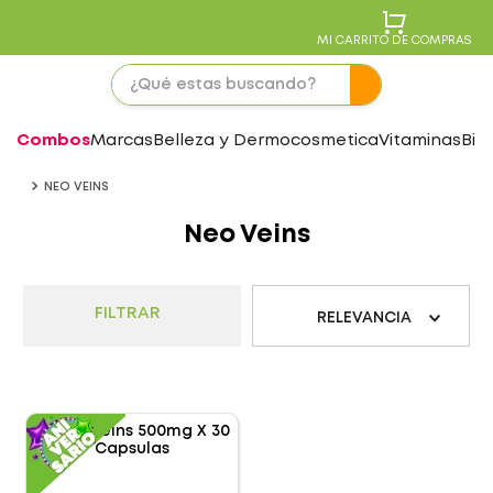
MI CARRITO DE COMPRAS
Combos
Marcas
Belleza y Dermocosmetica
Vitaminas
Bie
NEO VEINS
Neo Veins
FILTRAR
RELEVANCIA