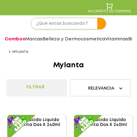
MI CARRITO DE COMPRAS
Combos
Marcas
Belleza y Dermocosmetica
Vitaminas
Bie
MYLANTA
Mylanta
FILTRAR
RELEVANCIA