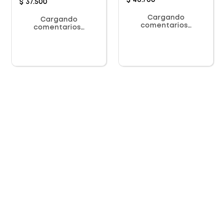
$
46
.
700
$
37
.
500
Cargando
Cargando
comentarios…
comentarios…