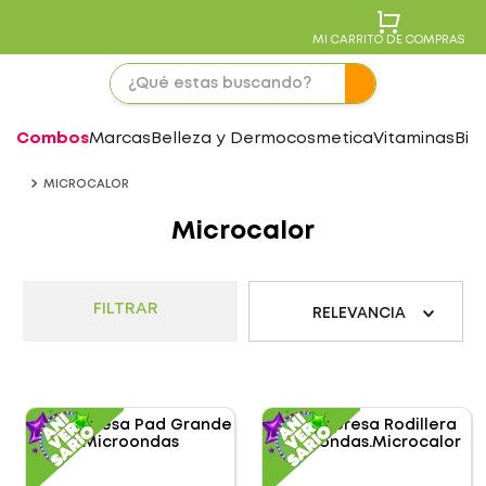
MI CARRITO DE COMPRAS
Combos
Marcas
Belleza y Dermocosmetica
Vitaminas
Bie
MICROCALOR
Microcalor
FILTRAR
RELEVANCIA