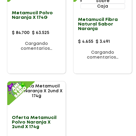
Sobre
Caja
Metamucil Polvo
Naranja X 174G
Metamucil Fibra
Natural Sabor
Naranja
$
84
.
700
$
63
.
525
$
4
.
655
$
3
.
491
Cargando
comentarios…
Cargando
comentarios…
Oferta Metamucil
Polvo Naranja X
2und X 174g