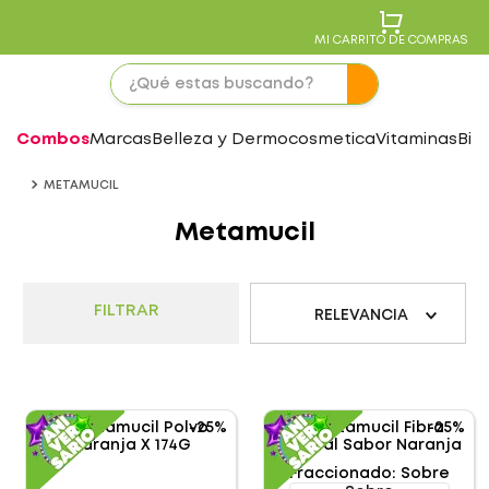
MI CARRITO DE COMPRAS
Combos
Marcas
Belleza y Dermocosmetica
Vitaminas
Bie
METAMUCIL
Metamucil
FILTRAR
RELEVANCIA
-
25%
-
25%
Fraccionado
:
Sobre