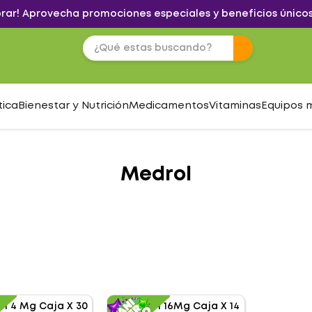
brar! Aprovecha promociones especiales y beneficios únicos
tica
Bienestar y Nutrición
Medicamentos
Vitaminas
Equipos 
Medrol
S