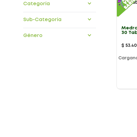
Categoría
medicamentos
Sub-Categoría
Medro
hormonales
30 Tab
Género
$
53
.
40
Cargan
Presentación