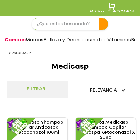
MI CARRITO DE COMPRAS
Combos
Marcas
Belleza y Dermocosmetica
Vitaminas
Bie
MEDICASP
Medicasp
FILTRAR
RELEVANCIA