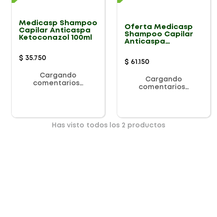
Medicasp Shampoo
Oferta Medicasp
Capilar Anticaspa
Shampoo Capilar
Ketoconazol 100ml
Anticaspa
Ketoconazol X 2Und
$
35
.
750
$
61
.
150
Cargando
Cargando
comentarios…
comentarios…
Has visto todos los
2
productos