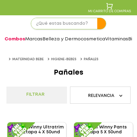
MI CARRITO DE COMPRAS
Combos
Marcas
Belleza y Dermocosmetica
Vitaminas
Bie
MATERNIDAD BEBE
HIGIENE-BEBES
PAÑALES
Pañales
FILTRAR
RELEVANCIA