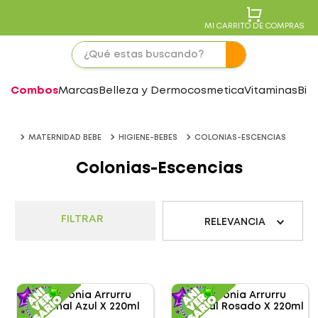
MI CARRITO DE COMPRAS
Combos
Marcas
Belleza y Dermocosmetica
Vitaminas
Bie
MATERNIDAD BEBE
HIGIENE-BEBES
COLONIAS-ESCENCIAS
Colonias-Escencias
FILTRAR
RELEVANCIA