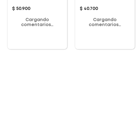
$
50
.
900
$
40
.
700
Cargando
Cargando
comentarios…
comentarios…