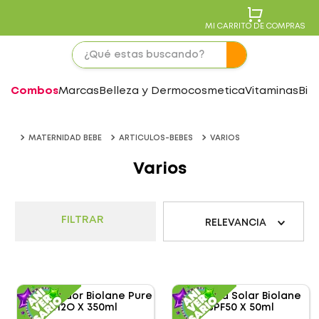
MI CARRITO DE COMPRAS
Combos
Marcas
Belleza y Dermocosmetica
Vitaminas
Bie
MATERNIDAD BEBE
ARTICULOS-BEBES
VARIOS
Varios
FILTRAR
RELEVANCIA